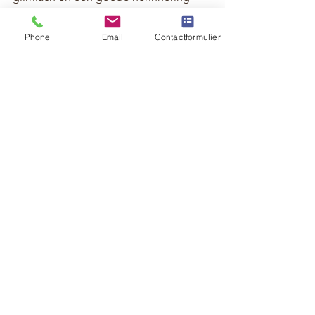
aan Jan Westra voortbrengen. De Raad 
van Toezicht nu permanent op afstand 
Phone
Email
Contactformulier
gezet.
Mick Eekhout,
medeoprichter van Booosting in 1988
Alles weergeven
Recente blogposts