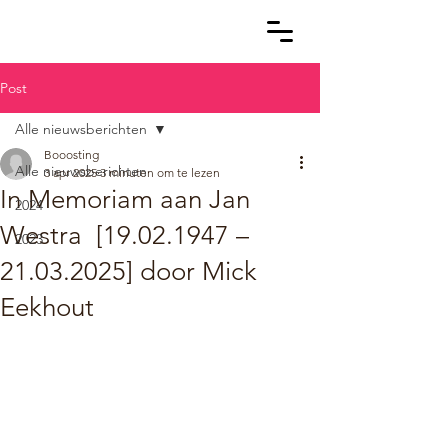
Post
Alle nieuwsberichten
Booosting
Alle nieuwsberichten
3 apr 2025
3 minuten om te lezen
In Memoriam aan Jan
2024
Westra [19.02.1947 –
2023
21.03.2025] door Mick
Eekhout