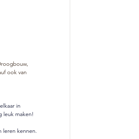
 Droogbouw, 
auf ook van 
lkaar in 
g leuk maken!
 leren kennen. 