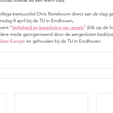
outlab voelde als een warm bad."
ollega-bestuurslid Chris Noteboom direct aan de slag g
sdag 8 april bij de TU in Eindhoven
.
vent "
Veiligheid en beveiliging van gevels
" (klik op de l
ndere mede georganiseerd door de aangesloten bedrijve
lass Europe
 en gehouden bij de TU in Eindhoven.