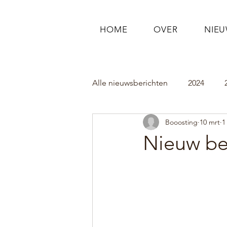
HOME
OVER
NIE
Alle nieuwsberichten
2024
Booosting
10 mrt
1
Nieuw be