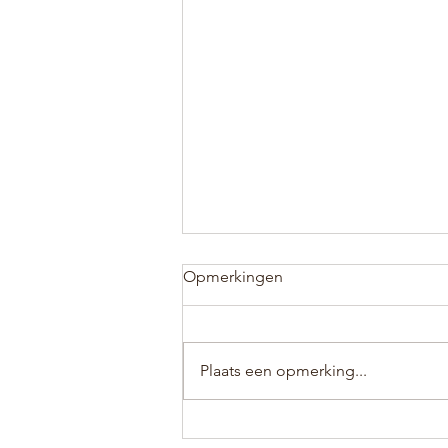
Opmerkingen
Plaats een opmerking...
Terugblik Booosting-event