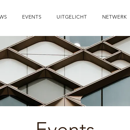
UWS
EVENTS
UITGELICHT
NETWERK
Events