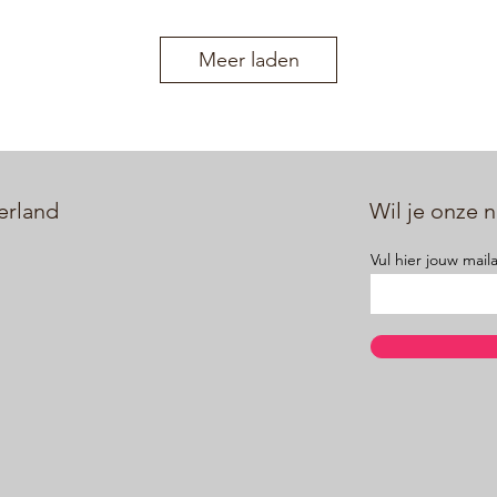
Meer laden
erland
Wil je onze 
Vul hier jouw mail