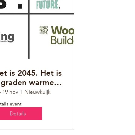
et is 2045. Het is
 graden warmer
p aarde.
 19 nov
Nieuwkuijk
tails event
Details