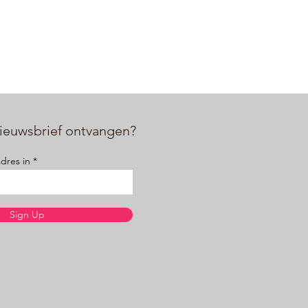
nieuwsbrief ontvangen?
adres in
Sign Up