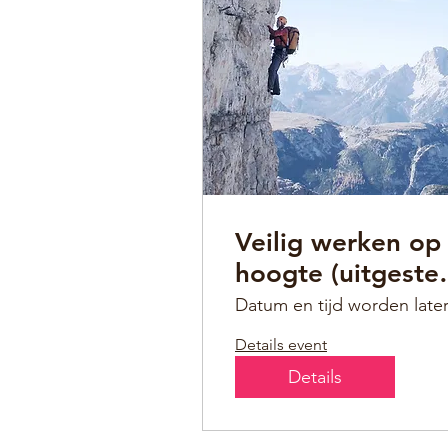
Veilig werken op
hoogte (uitgeste
tot nader bericht
Datum en tijd worden late
Details event
Details