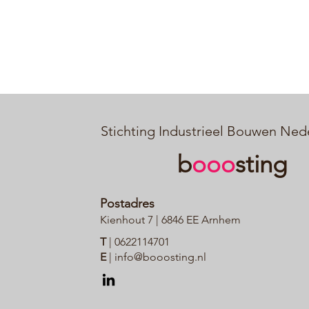
Stichting Industrieel Bouwen Ned
b
ooo
sting
Postadres
Kienhout 7 | 6846 EE Arnhem
T
|
0622114701
E
|
info@booosting.nl