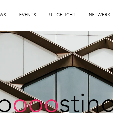
UWS
EVENTS
UITGELICHT
NETWERK
b
ooo
stin