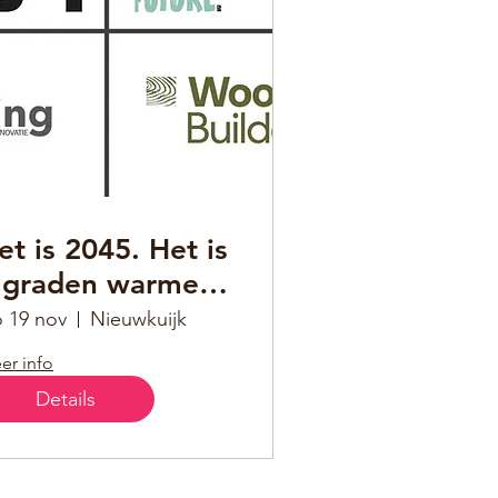
et is 2045. Het is
 graden warmer
p aarde.
 19 nov
Nieuwkuijk
er info
Details