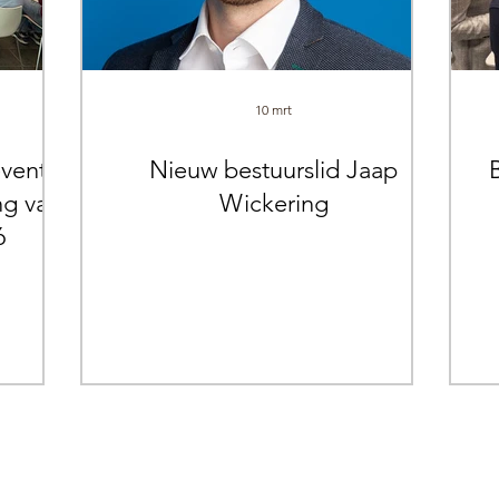
10 mrt
event
Nieuw bestuurslid Jaap
ng van
Wickering
6