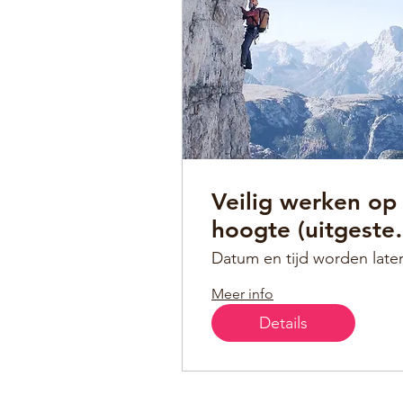
Veilig werken op
hoogte (uitgeste
tot nader bericht
Datum en tijd worden late
Meer info
Details