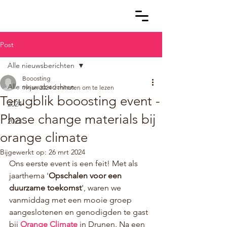
Post
Alle nieuwsberichten
Booosting
Alle nieuwsberichten
19 jan 2024
2 minuten om te lezen
Terugblik booosting event -
2024
Phase change materials bij
2023
orange climate
Bijgewerkt op:
26 mrt 2024
Ons eerste event is een feit! Met als 
jaarthema '
Opschalen voor een 
duurzame toekomst
', waren we 
vanmiddag met een mooie groep 
aangeslotenen en genodigden te gast 
bij 
Orange Climate
 in Drunen. Na een 