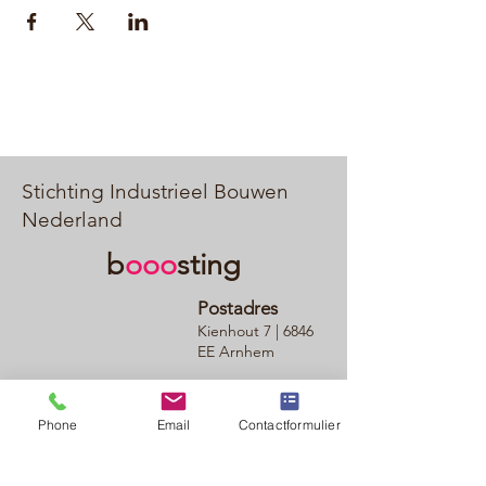
Stichting Industrieel Bouwen
Nederland
b
ooo
sting
Postadres
Kienhout 7 | 6846
EE Arnhem
T
|
0622114701
E
|
info@booosting.nl
Phone
Email
Contactformulier